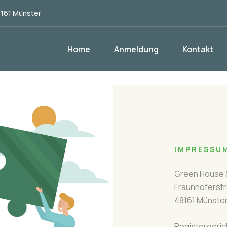
8161 Münster
Home
Anmeldung
Kontakt
IMPRESSU
Green House S
Fraunhoferstr
48161 Münste
Registergeric