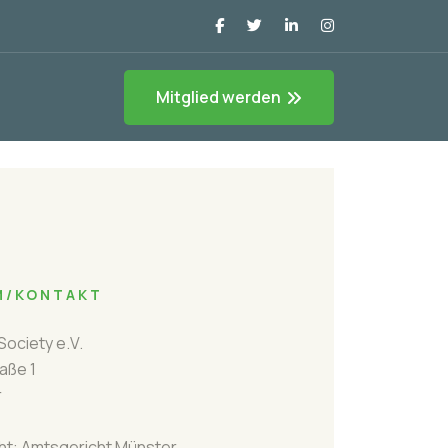
Mitglied werden
M/KONTAKT
ociety e.V.
aße 1
r
ht: Amtsgericht Münster